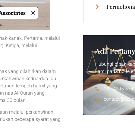
Permohona
nak-kanak. Pertama, melalui
). Ketiga, melalui
Ada Pertan
Hubungi pihak ka
kami pada no telef
anak yang dilahirkan dalam
perkahwinan kedua-dua ibu
tetapan tempoh hamil yang
03 - 4295 574
an nas Al-Quran yang
contact@azlin
ma 30 bulan.
paan melalui perkahwinan
rlukan beberapa syarat yang