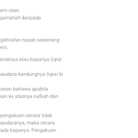
i isteri.
qamariah
daripada
giktirafan nasab seseorang
nis:
anaknya atau bapanya (iqrar
saudara kandungnya (iqrar bi
 kesan bahawa apabila
kan ke atasnya nafkah dan
 pengakuan secara tidak
 saudaranya, maka secara
epada bapanya. Pengakuan