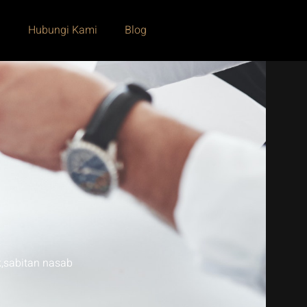
i
Hubungi Kami
Blog
k
,
sabitan nasab