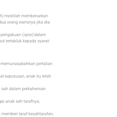
ih) mestilah membenarkan
dua orang warisnya jika dia
 pengakuan (
iqrar)
dalam
t tertakluk kepada syarat-
tu memunasabahkan pertalian
at keputusan, anak itu telah
an sah dalam perkahwinan
i anak sah tarafnya;
 memberi taraf kesahtarafan;