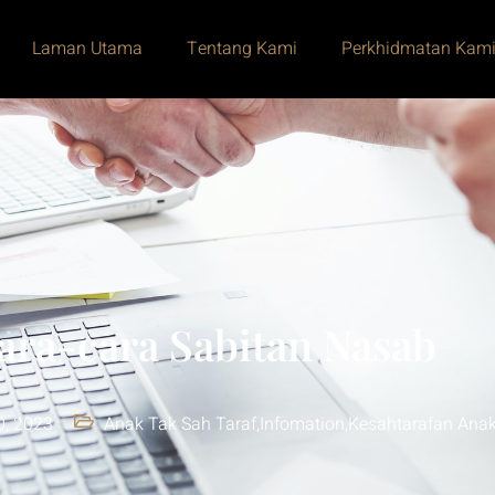
Laman Utama
Tentang Kami
Perkhidmatan Kam
ara-cara Sabitan Nasab
0, 2023
Anak Tak Sah Taraf
,
Infomation
,
Kesahtarafan Ana