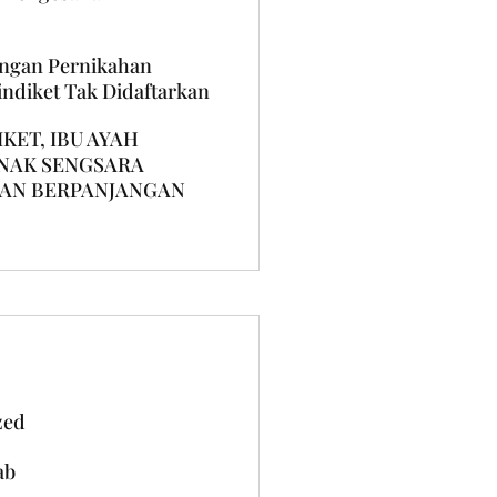
angan Pernikahan
ndiket Tak Didaftarkan
KET, IBU AYAH
ANAK SENGSARA
SAN BERPANJANGAN
zed
ab