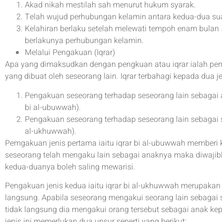
Akad nikah mestilah sah menurut hukum syarak.
Telah wujud perhubungan kelamin antara kedua-dua suam
Kelahiran berlaku setelah melewati tempoh enam bulan
berlakunya perhubungan kelamin.
Melalui Pengakuan (Iqrar)
Apa yang dimaksudkan dengan pengkuan atau iqrar ialah pen
yang dibuat oleh seseorang lain. Iqrar terbahagi kepada dua je
Pengakuan seseorang terhadap seseorang lain sebagai 
bi al-ubuwwah).
Pengakuan seseorang terhadap seseorang lain sebagai 
al-ukhuwwah).
Pemgakuan jenis pertama iaitu iqrar bi al-ubuwwah memberi
seseorang telah mengaku lain sebagai anaknya maka diwajib
kedua-duanya boleh saling mewarisi.
Pengakuan jenis kedua iaitu iqrar bi al-ukhuwwah merupakan
langsung. Apabila seseorang mengakui seorang lain sebagai
tidak langsung dia mengakui orang tersebut sebagai anak k
jenis ini memerlukan dua unsur seperti yang berikut: