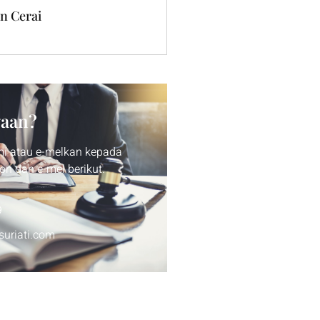
n Cerai
yaan?
mi atau e-melkan kepada
on dan e-mel berikut.
9
suriati.com