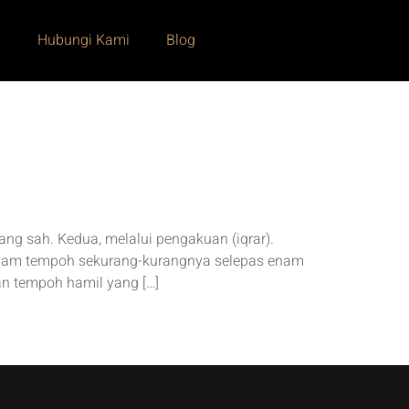
i
Hubungi Kami
Blog
ng sah. Kedua, melalui pengakuan (iqrar).
 dalam tempoh sekurang-kurangnya selepas enam
an tempoh hamil yang […]