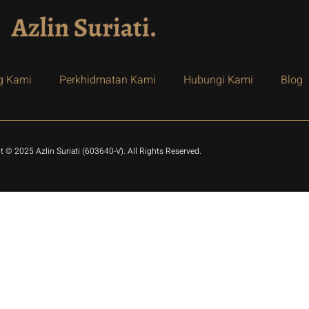
g Kami
Perkhidmatan Kami
Hubungi Kami
Blog
t © 2025 Azlin Suriati (603640-V). All Rights Reserved.