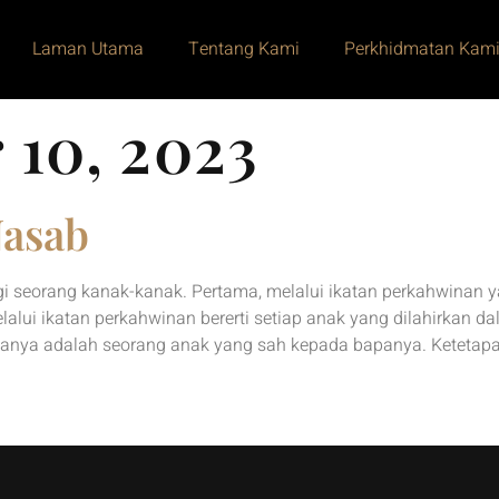
Laman Utama
Tentang Kami
Perkhidmatan Kam
 10, 2023
Nasab
i seorang kanak-kanak. Pertama, melalui ikatan perkahwinan ya
elalui ikatan perkahwinan bererti setiap anak yang dilahirkan
apanya adalah seorang anak yang sah kepada bapanya. Ketetap