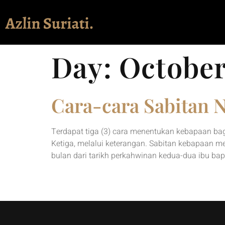
Day:
October
Cara-cara Sabitan 
Terdapat tiga (3) cara menentukan kebapaan bag
Ketiga, melalui keterangan. Sabitan kebapaan m
bulan dari tarikh perkahwinan kedua-dua ibu b