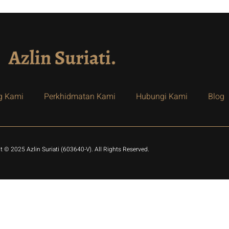
g Kami
Perkhidmatan Kami
Hubungi Kami
Blog
t © 2025 Azlin Suriati (603640-V). All Rights Reserved.