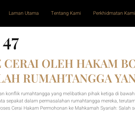
Laman Utama
Tentang Kami
Perkhidmatan Kam
 47
Z CERAI OLEH HAKAM 
LAH RUMAHTANGGA YAN
an konflik rumahtangga yang melibatkan pihak ketiga di baw
kata sepakat dalam permasalahan rumahtangga mereka, terutam
roses Cerai Hakam Permohonan ke Mahkamah Syariah: Salah s