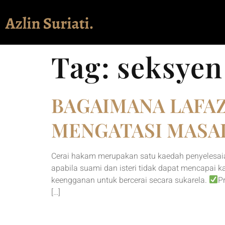
Tag:
seksyen
BAGAIMANA LAFA
MENGATASI MASA
Cerai hakam merupakan satu kaedah penyelesai
apabila suami dan isteri tidak dapat mencapai 
keengganan untuk bercerai secara sukarela.
P
[…]