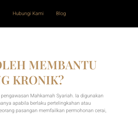
i
Hubungi Kami
Blog
BOLEH MEMBANTU
G KRONIK?
ah pengawasan Mahkamah Syariah. Ia digunakan
anya apabila berlaku pertelingkahan atau
eorang pasangan memfailkan permohonan cerai,