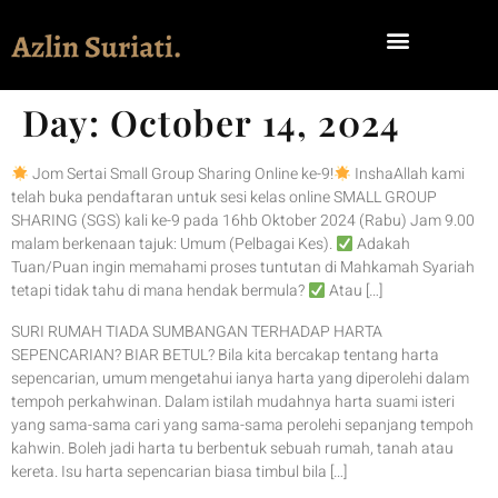
Day:
October 14, 2024
Jom Sertai Small Group Sharing Online ke-9!
InshaAllah kami
telah buka pendaftaran untuk sesi kelas online SMALL GROUP
SHARING (SGS) kali ke-9 pada 16hb Oktober 2024 (Rabu) Jam 9.00
malam berkenaan tajuk: Umum (Pelbagai Kes).
Adakah
Tuan/Puan ingin memahami proses tuntutan di Mahkamah Syariah
tetapi tidak tahu di mana hendak bermula?
Atau […]
SURI RUMAH TIADA SUMBANGAN TERHADAP HARTA
SEPENCARIAN? BIAR BETUL? Bila kita bercakap tentang harta
sepencarian, umum mengetahui ianya harta yang diperolehi dalam
tempoh perkahwinan. Dalam istilah mudahnya harta suami isteri
yang sama-sama cari yang sama-sama perolehi sepanjang tempoh
kahwin. Boleh jadi harta tu berbentuk sebuah rumah, tanah atau
kereta. Isu harta sepencarian biasa timbul bila […]